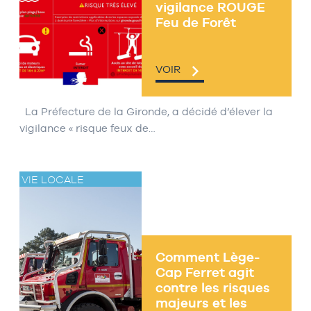
vigilance ROUGE
Feu de Forêt
VOIR
La Préfecture de la Gironde, a décidé d’élever la
vigilance « risque feux de…
VIE LOCALE
Comment Lège-
Cap Ferret agit
contre les risques
majeurs et les