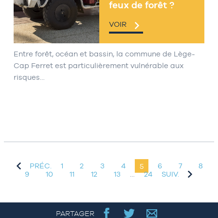
feux de forêt ?
VOIR
Entre forêt, océan et bassin, la commune de Lège-
Cap Ferret est particulièrement vulnérable aux
risques…
PRÉC.
1
2
3
4
5
6
7
8
9
10
11
12
13
…
24
SUIV.
PARTAGER