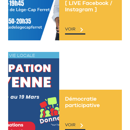
[ LIVE Facebook /
Instagram ]
VOIR
VIE LOCALE
Démocratie
participative
VOIR