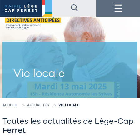
Accéder
Accéder
Menu
au
au
contenu
pied
de
de
la
page
page
Vie locale
ACCUEIL
ACTUALITÉS
VIE LOCALE
Toutes les actualités de Lège-Cap
Ferret