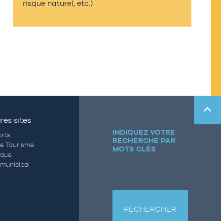
risque naturel, etc.)
res sites
INDIQUEZ VOTRE
rts
RECHERCHE PAR
de Tourisme
MOTS CLÉS
èque
municipal
RECHERCHER