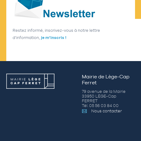
Restez informé, inscrivez-vous à notre lettre
d’information,
je m’inscris !
Mairie de Lège-Cap
Ferret
79 avenue de la Mairie
33950 LÈGE-Cap
FERRET
Tél. 05 56 03 84 00
Nous contacter