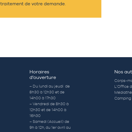
traitement de votre demande.
Horaires
Nos aut
d’ouverture
Corps-mo
– Du lundi au jeudi de
L’Office 
8h30 à 12h30 et de
Médiath
14h00 à 17h30
Camping 
– Vendredi de 8h30 à
12h30 et de 14h00 à
16h30
– Samedi (Accueil) de
9h à 12h, du 1er avril au