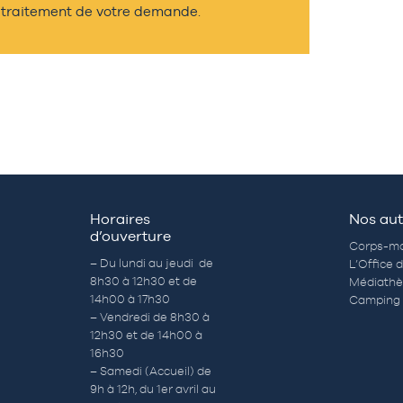
traitement de votre demande.
Horaires
Nos aut
d’ouverture
Corps-mo
– Du lundi au jeudi de
L’Office 
8h30 à 12h30 et de
Médiath
14h00 à 17h30
Camping 
– Vendredi de 8h30 à
12h30 et de 14h00 à
16h30
– Samedi (Accueil) de
9h à 12h, du 1er avril au