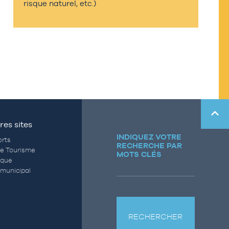
risque naturel, etc.)
res sites
INDIQUEZ VOTRE
rts
RECHERCHE PAR
de Tourisme
MOTS CLÉS
èque
municipal
RECHERCHER