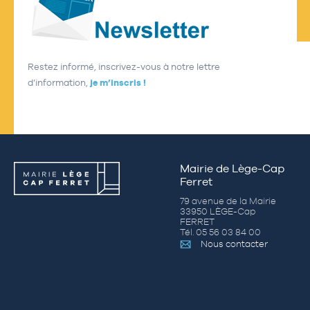
Restez informé, inscrivez-vous à notre lettre
d’information,
je m’inscris !
Mairie de Lège-Cap
Ferret
79 avenue de la Mairie
33950 LÈGE-Cap
FERRET
Tél. 05 56 03 84 00
Nous contacter