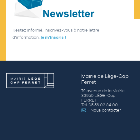
Restez informé, inscrivez-vous à notre lettre
d’information,
je m’inscris !
Mairie de Lège-Cap
Ferret
79 avenue de la Mairie
33950 LÈGE-Cap
FERRET
Tél. 05 56 03 84 00
Nous contacter