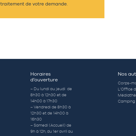
traitement de votre demande.
Horaires
Nos aut
d’ouverture
Corps-mo
– Du lundi au jeudi de
L’Office 
8h30 à 12h30 et de
Médiath
14h00 à 17h30
Camping 
– Vendredi de 8h30 à
12h30 et de 14h00 à
16h30
– Samedi (Accueil) de
9h à 12h, du 1er avril au