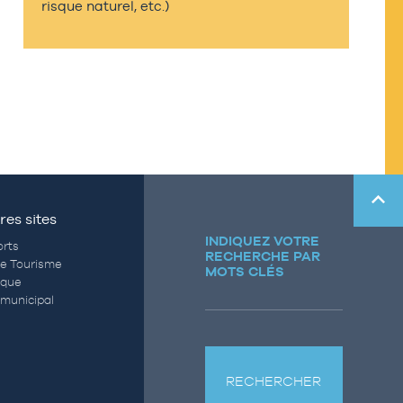
risque naturel, etc.)
res sites
INDIQUEZ VOTRE
rts
RECHERCHE PAR
de Tourisme
MOTS CLÉS
èque
municipal
RECHERCHER