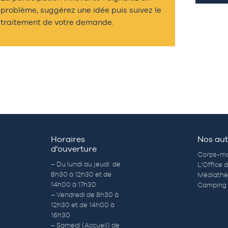
problème, suggérez une idée puis suivez le
traitement de votre demande.
Horaires
Nos aut
d’ouverture
Corps-mo
– Du lundi au jeudi de
L’Office 
8h30 à 12h30 et de
Médiath
14h00 à 17h30
Camping 
– Vendredi de 8h30 à
12h30 et de 14h00 à
16h30
– Samedi (Accueil) de