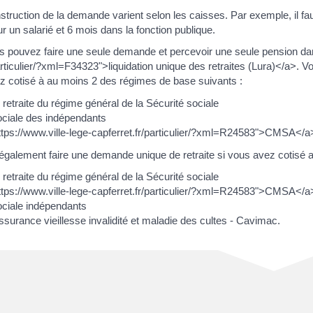
nstruction de la demande varient selon les caisses. Par exemple, il fa
 un salarié et 6 mois dans la fonction publique.
s pouvez faire une seule demande et percevoir une seule pension dans
articulier/?xml=F34323">liquidation unique des retraites (Lura)</a>. Vo
ez cotisé à au moins 2 des régimes de base suivants :
retraite du régime général de la Sécurité sociale
ociale des indépendants
ttps://www.ville-lege-capferret.fr/particulier/?xml=R24583">CMSA</a
galement faire une demande unique de retraite si vous avez cotisé 
retraite du régime général de la Sécurité sociale
ttps://www.ville-lege-capferret.fr/particulier/?xml=R24583">CMSA</a
ociale indépendants
ssurance vieillesse invalidité et maladie des cultes - Cavimac.