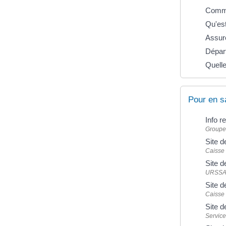
Comme
Qu'est
Assuré
Départ
Quelle
Pour en s
Info r
Groupem
Site d
Caisse 
Site d
URSSA
Site d
Caisse 
Site d
Service