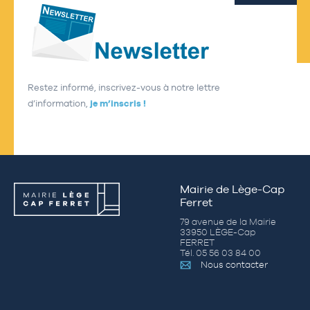
Restez informé, inscrivez-vous à notre lettre
d’information,
je m’inscris !
Mairie de Lège-Cap
Ferret
79 avenue de la Mairie
33950 LÈGE-Cap
FERRET
Tél. 05 56 03 84 00
Nous contacter