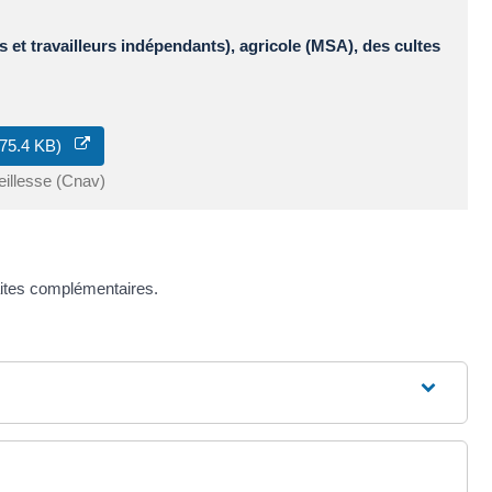
 et travailleurs indépendants), agricole (MSA), des cultes
 175.4 KB)
eillesse (Cnav)
aites complémentaires.