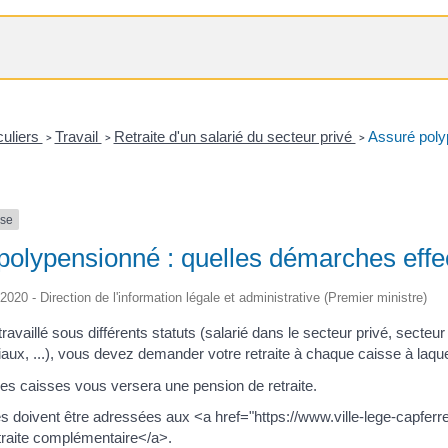
culiers
Travail
Retraite d'un salarié du secteur privé
Assuré poly
>
>
>
nse
polypensionné : quelles démarches effe
/2020 - Direction de l'information légale et administrative (Premier ministre)
ravaillé sous différents statuts (salarié dans le secteur privé, secteur
aux, ...), vous devez demander votre retraite à chaque caisse à laque
s caisses vous versera une pension de retraite.
doivent être adressées aux <a href="https://www.ville-lege-capferret
traite complémentaire</a>.