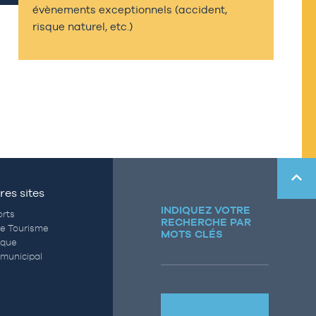
évènements exceptionnels (accident,
risque naturel, etc.)
res sites
INDIQUEZ VOTRE
rts
RECHERCHE PAR
de Tourisme
MOTS CLÉS
èque
municipal