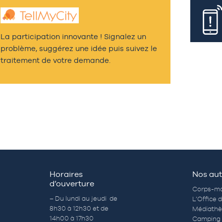
La participation innovante ! Signalez un
problème, suggérez une idée puis suivez le
traitement de votre demande.
Horaires
Nos aut
d’ouverture
Corps-mo
– Du lundi au jeudi de
L’Office 
8h30 à 12h30 et de
Médiath
14h00 à 17h30
Camping 