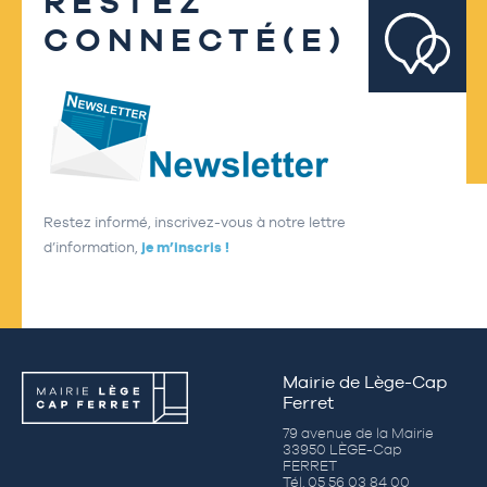
RESTEZ
CONNECTÉ(E)
Restez informé, inscrivez-vous à notre lettre
d’information,
je m’inscris !
Mairie de Lège-Cap
Ferret
79 avenue de la Mairie
33950 LÈGE-Cap
FERRET
Tél. 05 56 03 84 00