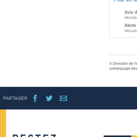
Avis d
Ministè
Alert
Ministè
©
Direction de l'
comarquage dev
PARTAGER