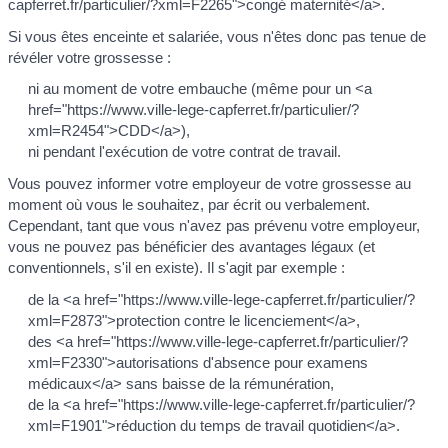
capferret.fr/particulier/?xml=F2265">congé maternité</a>.
Si vous êtes enceinte et salariée, vous n'êtes donc pas tenue de
révéler votre grossesse :
ni au moment de votre embauche (même pour un <a
href="https://www.ville-lege-capferret.fr/particulier/?
xml=R2454">CDD</a>),
ni pendant l'exécution de votre contrat de travail.
Vous pouvez informer votre employeur de votre grossesse au
moment où vous le souhaitez, par écrit ou verbalement.
Cependant, tant que vous n'avez pas prévenu votre employeur,
vous ne pouvez pas bénéficier des avantages légaux (et
conventionnels, s'il en existe). Il s'agit par exemple :
de la <a href="https://www.ville-lege-capferret.fr/particulier/?
xml=F2873">protection contre le licenciement</a>,
des <a href="https://www.ville-lege-capferret.fr/particulier/?
xml=F2330">autorisations d'absence pour examens
médicaux</a> sans baisse de la rémunération,
de la <a href="https://www.ville-lege-capferret.fr/particulier/?
xml=F1901">réduction du temps de travail quotidien</a>.