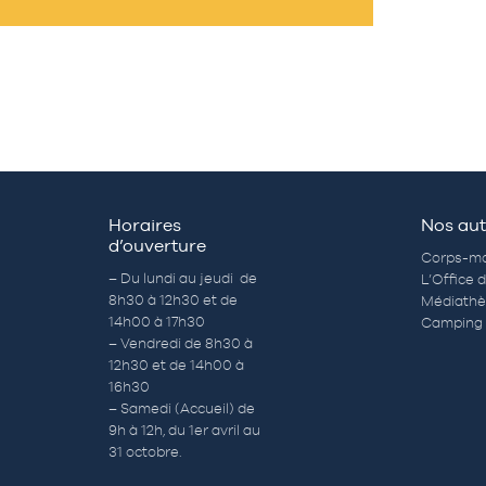
Horaires
Nos aut
d’ouverture
Corps-mo
– Du lundi au jeudi de
L’Office 
8h30 à 12h30 et de
Médiath
14h00 à 17h30
Camping 
– Vendredi de 8h30 à
12h30 et de 14h00 à
16h30
– Samedi (Accueil) de
9h à 12h, du 1er avril au
31 octobre.