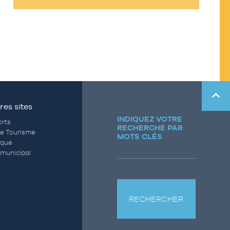
res sites
INDIQUEZ VOTRE
rts
RECHERCHE PAR
de Tourisme
MOTS CLÉS
èque
municipal
RECHERCHER