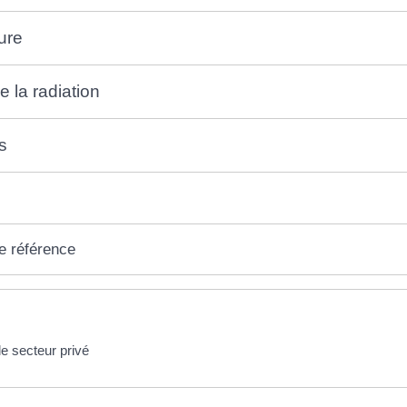
ure
e la radiation
s
e référence
e secteur privé