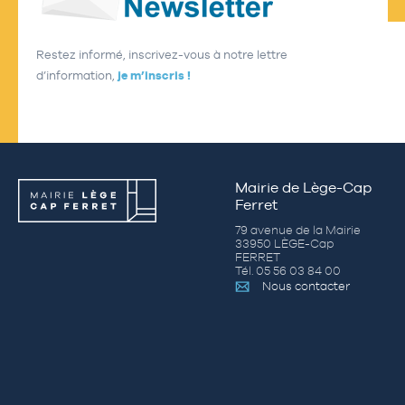
Restez informé, inscrivez-vous à notre lettre
d’information,
je m’inscris !
Mairie de Lège-Cap
Ferret
79 avenue de la Mairie
33950 LÈGE-Cap
FERRET
Tél. 05 56 03 84 00
Nous contacter