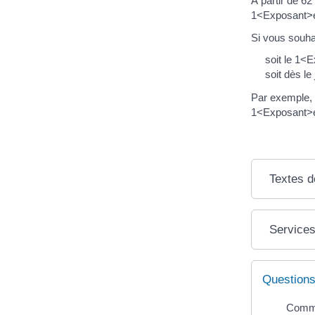
À partir de 62
1<Exposant>e
Si vous souhai
soit le 1<
soit dès l
Par exemple, u
1<Exposant>er
Textes d
Services
Questions
Comme