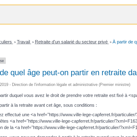
culiers
Travail
Retraite d'un salarié du secteur privé
À partir de q
>
>
>
nse
 de quel âge peut-on partir en retraite d
/2019 - Direction de l'information légale et administrative (Premier ministre)
 partir duquel vous avez le droit de prendre votre retraite est fixé 
rtir à la retraite avant cet âge, sous conditions :
ez effectué une <a href="https://www.ville-lege-capferret.fr/particuli
 êtes <a href="https://www.ville-lege-capferret.fr/particulier/?xml=F
n de la <a href="https://www.ville-lege-capferret.fr/particulier/?xml=F