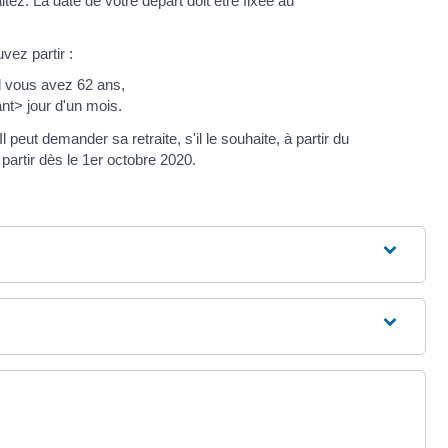
tez. La date de votre départ doit être fixée au
vez partir :
l vous avez 62 ans,
nt> jour d'un mois.
peut demander sa retraite, s'il le souhaite, à partir du
artir dès le 1er octobre 2020.