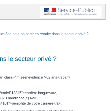
uel âge peut-on partir en retraite dans le secteur privé ?
ans le secteur privé ?
à <span class="miseenevidence">62 ans</span>.
er/?xml=F13845">carrière longue</a>,
16337">handicapé(e)</a>,
14101">pénibilité de votre carrière</a>.