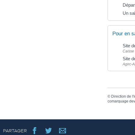
Départ
Un sal
Pour en s
Site d
Caisse 
Site d
Agirc-A
©
Direction de l'
comarquage dev
PARTAGER