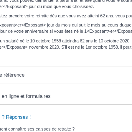
 ans, vous pouvez demander à partir à la retraite quand vous le souhai
r</Exposant> jour du mois que vous choisissez.
tez prendre votre retraite dès que vous avez atteint 62 ans, vous pou
Exposant>er</Exposant> jour du mois qui suit le mois au cours duque
e jour de votre anniversaire si vous êtes né le 1<Exposant>er</Exposa
n salarié né le 10 octobre 1958 atteindra 62 ans le 10 octobre 2020. Il 
</Exposant> novembre 2020. S'il est né le 1er octobre 1958, il peut p
e référence
 en ligne et formulaires
 ? Réponses !
nt connaître ses caisses de retraite ?