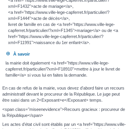
<a href="https://www.ville-lege-capferret.fr/particulier/?
xml=F1432">acte de mariage</a>,
<a href="https://www.ville-lege-capferret.fr/particulier/?
xml=F1444">acte de décès</a>,
livret de famille en cas de <a href="https://www.ville-lege-
capferret.fr/particulier/?xml=F1345">mariage</a> ou de <a
href="https://www.ville-lege-capferret.fr/particulier/?
xml=F11991">naissance du 1er enfant</a>.
À savoir
la mairie doit également <a href="https://www.ville-lege-
capferret.fr/particulier/?xml=F18910">mettre à jour le livret de
famille</a> si vous lui en faites la demande.
En cas de refus de la mairie, vous devez d'abord faire un recours
administratif devant le procureur de la République. Le juge peut
être saisi dans un 2<Exposant>e</Exposant> temps.
<span class="miseenevidence">Recours gracieux : procureur de
la République</span>
Les actes d'état civil sont établis par un <a href="https://www.ville-