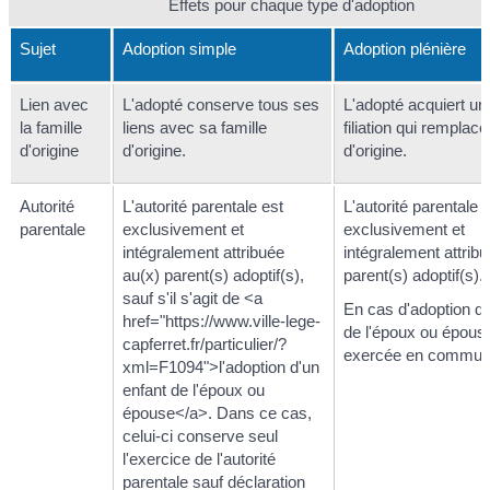
Effets pour chaque type d'adoption
Sujet
Adoption simple
Adoption plénière
Lien avec
L'adopté conserve tous ses
L'adopté acquiert un
la famille
liens avec sa famille
filiation qui remplace
d'origine
d'origine.
d'origine.
Autorité
L'autorité parentale est
L'autorité parentale 
parentale
exclusivement et
exclusivement et
intégralement attribuée
intégralement attrib
au(x) parent(s) adoptif(s),
parent(s) adoptif(s).
sauf s'il s'agit de <a
En cas d'adoption de
href="https://www.ville-lege-
de l'époux ou épouse
capferret.fr/particulier/?
exercée en commun
xml=F1094">l'adoption d'un
enfant de l'époux ou
épouse</a>. Dans ce cas,
celui-ci conserve seul
l'exercice de l'autorité
parentale sauf déclaration