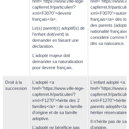
href="https://www.ville-lege-
href="https://www.vil
capferret.fr/particulier/?
capferret.fr/particulie
xml=F3070">devenir
xml=F3070">automa
français</a>.
français</a> dès lor
des parents (adoptan
Le(s) parent(s) adoptif(s) de
nationalité française. 
l'enfant doit(vent) la
considéré comme fr
demander en faisant une
dès sa naissance.
déclaration.
L'adopté majeur doit
demander sa naturalisation
pour devenir français.
Droit à la
L'adopté <a
L'enfant adopté <a
succession
href="https://www.ville-lege-
href="https://www.vil
capferret.fr/particulier/?
capferret.fr/particulie
xml=F1270">hérite des 2
xml=F1270">hérite 
familles</a> : de sa famille
parents adoptifs</a>.
d'origine et de sa famille
héritier réservataire.
adoptive.
Il n'hérite pas de sa 
L'adopté ne bénéficie pas
d'origine.