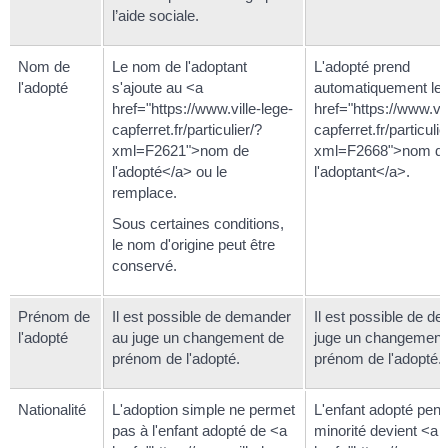
l’aide sociale.
Nom de
Le nom de l'adoptant
L'adopté prend
l'adopté
s'ajoute au <a
automatiquement le
href="https://www.ville-lege-
href="https://www.vil
capferret.fr/particulier/?
capferret.fr/particulie
xml=F2621">nom de
xml=F2668">nom d
l'adopté</a> ou le
l'adoptant</a>.
remplace.
Sous certaines conditions,
le nom d'origine peut être
conservé.
Prénom de
Il est possible de demander
Il est possible de d
l'adopté
au juge un changement de
juge un changement
prénom de l'adopté.
prénom de l'adopté.
Nationalité
L'adoption simple ne permet
L'enfant adopté pen
pas à l'enfant adopté de <a
minorité devient <a