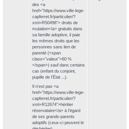
des <a
href="https://www.ville-lege-
capferret.fr/particulier/?
xml=R50498"> droits de
mutation</a> gratuits dans
sa famille adoptive, il paie
les mêmes droits que les
personnes sans lien de
parenté (<span
class="valeur">60 %
</span>) sauf dans certains
cas (enfant du conjoint,
pupille de l'État ...).
Il n'est pas <a
href="https://www.ville-lege-
capferret.fr/particulier/?
xml=R12674">héritier
réservataire</a> à l’égard
de ses grands-parents
adoptifs (ceux-ci peuvent le
déshériter).