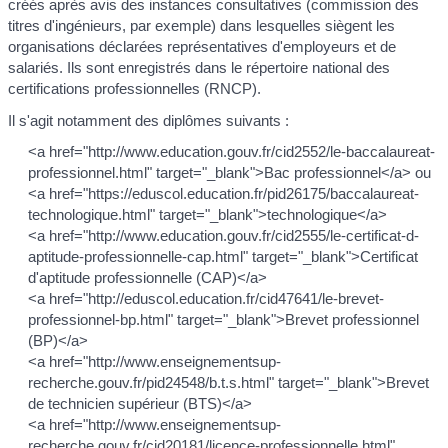
créés après avis des instances consultatives (commission des
titres d'ingénieurs, par exemple) dans lesquelles siègent les
organisations déclarées représentatives d'employeurs et de
salariés. Ils sont enregistrés dans le répertoire national des
certifications professionnelles (RNCP).
Il s'agit notamment des diplômes suivants :
<a href="http://www.education.gouv.fr/cid2552/le-baccalaureat-
professionnel.html" target="_blank">Bac professionnel</a> ou
<a href="https://eduscol.education.fr/pid26175/baccalaureat-
technologique.html" target="_blank">technologique</a>
<a href="http://www.education.gouv.fr/cid2555/le-certificat-d-
aptitude-professionnelle-cap.html" target="_blank">Certificat
d'aptitude professionnelle (CAP)</a>
<a href="http://eduscol.education.fr/cid47641/le-brevet-
professionnel-bp.html" target="_blank">Brevet professionnel
(BP)</a>
<a href="http://www.enseignementsup-
recherche.gouv.fr/pid24548/b.t.s.html" target="_blank">Brevet
de technicien supérieur (BTS)</a>
<a href="http://www.enseignementsup-
recherche.gouv.fr/cid20181/licence-professionnelle.html"