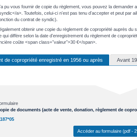
a pu vous fournir de copie du règlement, vous pouvez la demander au <
dic</a>. Toutefois, celui-ci n'est pas tenu d'accepter et peut par ail
onction du contrat de syndic).
galement obtenir une copie du règlement de copropriété auprès du serv
re qui diffère selon la date d'enregistrement du règlement de copropr
foncière coûte <span class="valeur">30 €</span>.
t de copropriété enregistré en 1956 ou après
Avant 1
ormulaire
opie de documents (acte de vente, donation, règlement de copropri
1187*05
Accéder au formulaire (pdf -