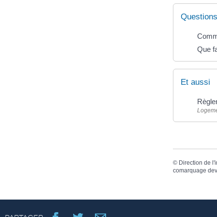
Questions
Comme
Que fa
Et aussi
Règle
Logem
©
Direction de l'
comarquage dev