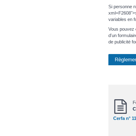
Si personne n'
xml=F2608">syn
variables en f
Vous pouvez é
d'un formulai
de publicité 
Règlemen
F
C
Cerfa n° 1