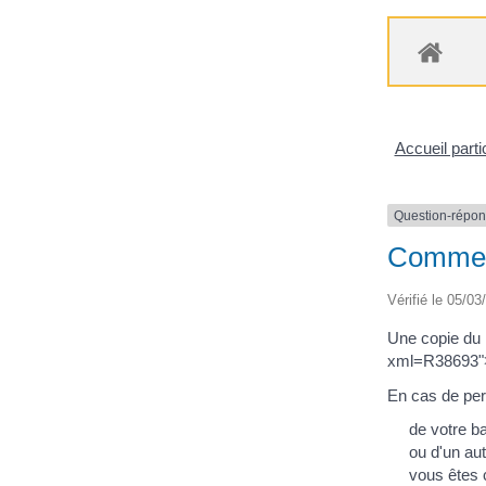
Accueil parti
Question-répo
Comment
Vérifié le 05/03
Une copie du r
xml=R38693">l
En cas de pert
de votre ba
ou d'un au
vous êtes c