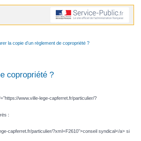
r la copie d'un règlement de copropriété ?
e copropriété ?
https://www.ville-lege-capferret.fr/particulier/?
rès :
ge-capferret.fr/particulier/?xml=F2610">conseil syndical</a> si