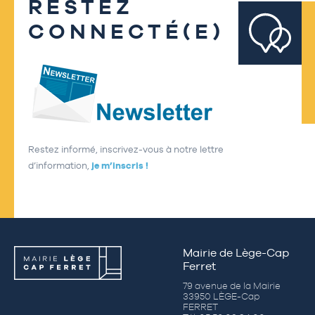
RESTEZ
CONNECTÉ(E)
Restez informé, inscrivez-vous à notre lettre
d’information,
je m’inscris !
Mairie de Lège-Cap
Ferret
79 avenue de la Mairie
33950 LÈGE-Cap
FERRET