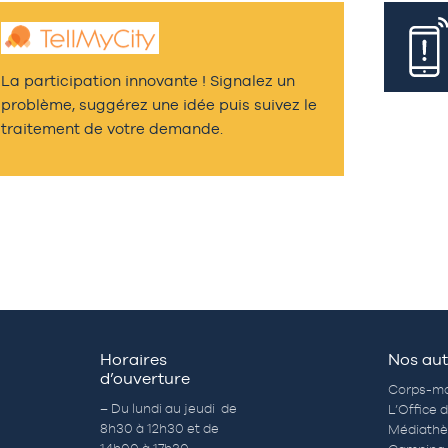
La participation innovante ! Signalez un
problème, suggérez une idée puis suivez le
traitement de votre demande.
Horaires
Nos aut
d’ouverture
Corps-mo
– Du lundi au jeudi de
L’Office 
8h30 à 12h30 et de
Médiath