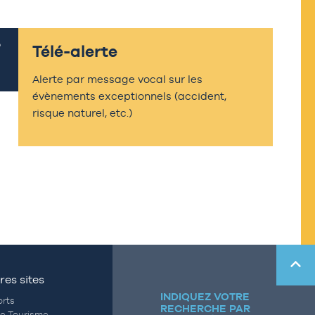
Télé-alerte
Alerte par message vocal sur les
évènements exceptionnels (accident,
risque naturel, etc.)
res sites
INDIQUEZ VOTRE
rts
RECHERCHE PAR
de Tourisme