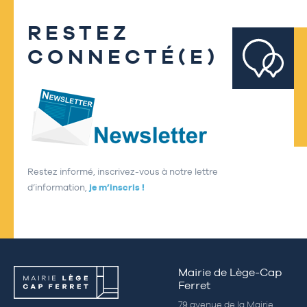
RESTEZ
CONNECTÉ(E)
Restez informé, inscrivez-vous à notre lettre
d’information,
je m’inscris !
Mairie de Lège-Cap
Ferret
79 avenue de la Mairie