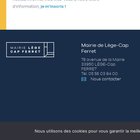
d’information,
je m’inscris !
Mairie de Lège-Cap
Ferret
79 avenue de la Mairie
33950 LÈGE-Cap
FERRET
Tél. 05 56 03 84 00
Nous contacter
Nous utilisons des cookies pour vous garantir la meill
MARCHÉS PUBLI