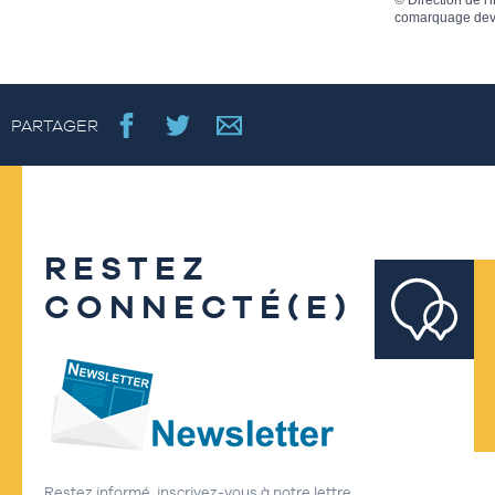
©
Direction de l'
comarquage dev
PARTAGER
RESTEZ
CONNECTÉ(E)
Restez informé, inscrivez-vous à notre lettre