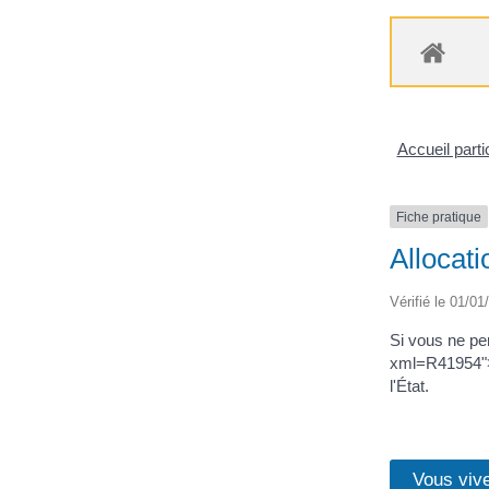
Accueil parti
Fiche pratique
Allocat
Vérifié le 01/01
Si vous ne per
xml=R41954">A
l'État.
Vous viv