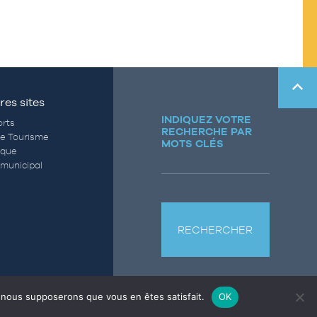
res sites
INDIQUEZ VOTRE
rts
RECHERCHE PAR
de Tourisme
MOTS CLÉS
èque
municipal
RECHERCHER
e, nous supposerons que vous en êtes satisfait.
OK
LES
CONTACT