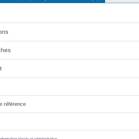
ons
ches
t
e référence