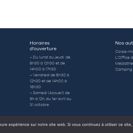
Horaires
Nos aut
d’ouverture
Corps-mo
– Du lundi au jeudi de
L’Office 
8h30 à 12h30 et de
Médiath
14h00 à 17h30
Camping 
– Vendredi de 8h30 à
12h30 et de 14h00 à
16h30
– Samedi (Accueil) de
9h à 12h, du 1er avril au
31 octobre.
eure expérience sur notre site web. Si vous continuez à utiliser ce sit
CS
EMPLOI
QUESTIONS RÉPONSES
PLAN DU SITE
MENTIONS LÉGA