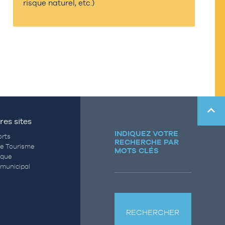
risque naturel, etc.)
res sites
INDIQUEZ VOTRE
rts
RECHERCHE PAR
de Tourisme
MOTS CLÉS
èque
municipal
RECHERCHER