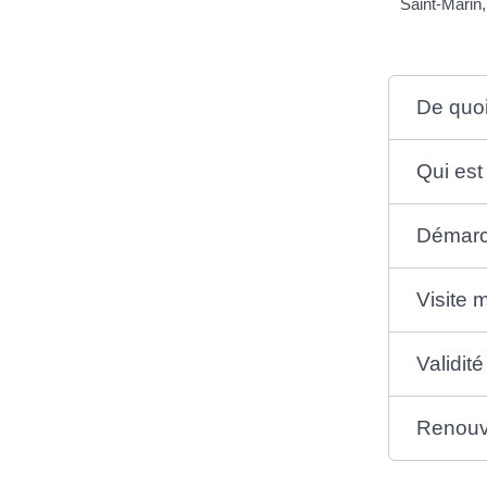
Saint-Marin
De quoi 
Qui est
Démar
Visite m
Validit
Renouv