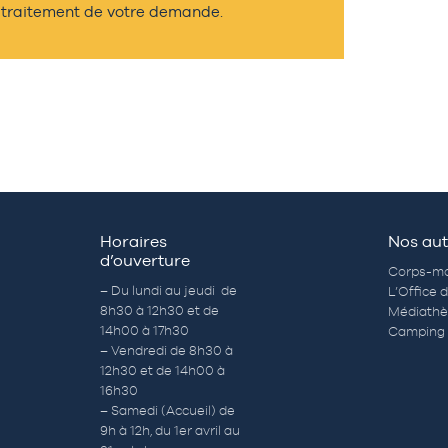
traitement de votre demande.
Horaires
Nos aut
d’ouverture
Corps-mo
– Du lundi au jeudi de
L’Office 
8h30 à 12h30 et de
Médiath
14h00 à 17h30
Camping 
– Vendredi de 8h30 à
12h30 et de 14h00 à
16h30
– Samedi (Accueil) de
9h à 12h, du 1er avril au