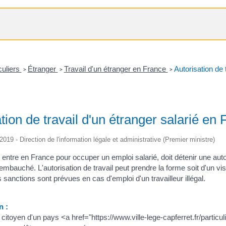
culiers
Étranger
Travail d'un étranger en France
Autorisation de 
>
>
>
tion de travail d'un étranger salarié en
/2019 - Direction de l'information légale et administrative (Premier ministre)
i entre en France pour occuper un emploi salarié, doit détenir une autor
embauché. L'autorisation de travail peut prendre la forme soit d'un vi
 sanctions sont prévues en cas d'emploi d'un travailleur illégal.
n :
s citoyen d'un pays <a href="https://www.ville-lege-capferret.fr/par