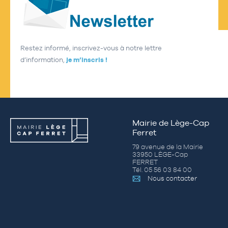
Restez informé, inscrivez-vous à notre lettre
d’information,
je m’inscris !
Mairie de Lège-Cap
Ferret
79 avenue de la Mairie
33950 LÈGE-Cap
FERRET
Tél. 05 56 03 84 00
Nous contacter