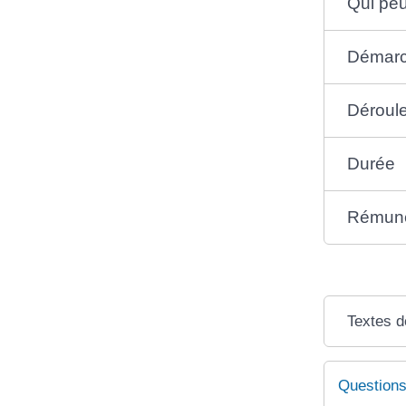
Qui peu
Démar
Déroul
Durée
Rémuné
Textes d
Questions