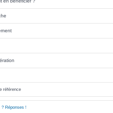
t en bénéficier ?
che
ement
ration
e référence
 ? Réponses !