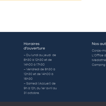
Horaires
Nos aut
d’ouverture
Corps-mo
– Du lundi au jeudi de
L’Office 
8h30 à 12h30 et de
Médiath
14h00 à 17h30
Camping 
– Vendredi de 8h30 à
12h30 et de 14h00 à
16h30
– Samedi (Accueil) de
9h à 12h, du 1er avril au
31 octobre.