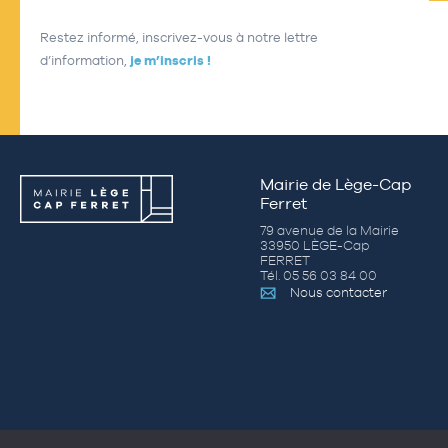
Restez informé, inscrivez-vous à notre lettre
d’information,
je m’inscris !
Mairie de Lège-Cap
Ferret
79 avenue de la Mairie
33950 LÈGE-Cap
FERRET
Tél. 05 56 03 84 00
Nous contacter