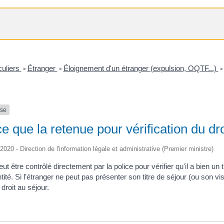
culiers
Étranger
Éloignement d'un étranger (expulsion, OQTF...)
>
>
>
nse
e que la retenue pour vérification du dro
/2020 - Direction de l'information légale et administrative (Premier ministre)
t être contrôlé directement par la police pour vérifier qu'il a bien un ti
tité. Si l'étranger ne peut pas présenter son titre de séjour (ou son visa
 droit au séjour.