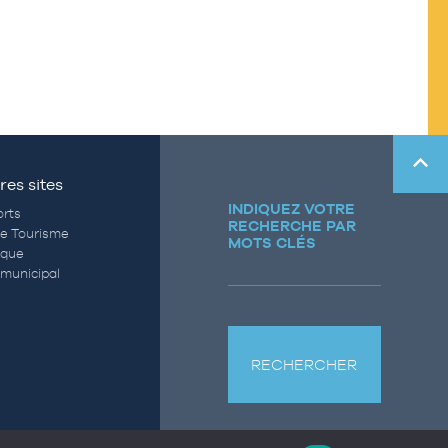
res sites
INDIQUEZ VOTRE
rts
RECHERCHE PAR
de Tourisme
MOTS CLÉS
èque
municipal
RECHERCHER