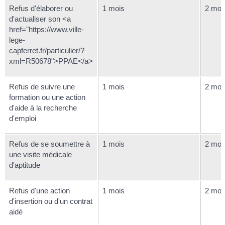
Refus d'élaborer ou
1 mois
2 moi
d'actualiser son <a
href="https://www.ville-
lege-
capferret.fr/particulier/?
xml=R50678">PPAE</a>
Refus de suivre une
1 mois
2 moi
formation ou une action
d'aide à la recherche
d'emploi
Refus de se soumettre à
1 mois
2 moi
une visite médicale
d'aptitude
Refus d'une action
1 mois
2 moi
d'insertion ou d'un contrat
aidé