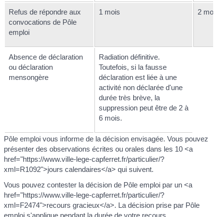
Refus de répondre aux
1 mois
2 moi
convocations de Pôle
emploi
Absence de déclaration
Radiation définitive.
ou déclaration
Toutefois, si la fausse
mensongère
déclaration est liée à une
activité non déclarée d'une
durée très brève, la
suppression peut être de 2 à
6 mois.
Pôle emploi vous informe de la décision envisagée. Vous pouvez
présenter des observations écrites ou orales dans les 10 <a
href="https://www.ville-lege-capferret.fr/particulier/?
xml=R1092">jours calendaires</a> qui suivent.
Vous pouvez contester la décision de Pôle emploi par un <a
href="https://www.ville-lege-capferret.fr/particulier/?
xml=F2474">recours gracieux</a>. La décision prise par Pôle
emploi s'applique pendant la durée de votre recours.