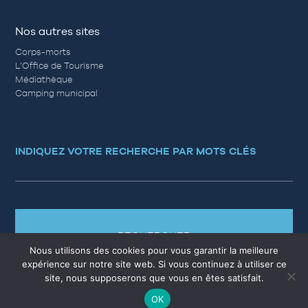
Nos autres sites
Corps-morts
L’Office de Tourisme
Médiathèque
Camping municipal
INDIQUEZ VOTRE RECHERCHE PAR MOTS CLÉS
RECHERCHER
Nous utilisons des cookies pour vous garantir la meilleure
expérience sur notre site web. Si vous continuez à utiliser ce
site, nous supposerons que vous en êtes satisfait.
OK
MARCHÉS PUBLICS
EMPLOI
QUESTIONS RÉPONSES
PLAN DU SITE