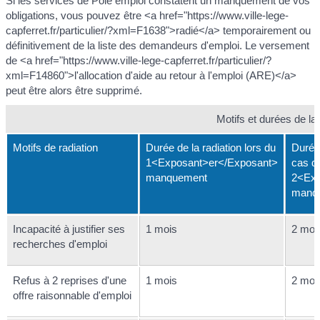
Si les services de Pôle emploi constatent un manquement de vos
obligations, vous pouvez être <a href="https://www.ville-lege-
capferret.fr/particulier/?xml=F1638">radié</a> temporairement ou
définitivement de la liste des demandeurs d'emploi. Le versement
de <a href="https://www.ville-lege-capferret.fr/particulier/?
xml=F14860">l'allocation d'aide au retour à l'emploi (ARE)</a>
peut être alors être supprimé.
Motifs et durées de la 
Motifs de radiation
Durée de la radiation lors du
Durée 
1<Exposant>er</Exposant>
cas d
manquement
2<Exp
manq
Incapacité à justifier ses
1 mois
2 moi
recherches d'emploi
Refus à 2 reprises d'une
1 mois
2 moi
offre raisonnable d'emploi