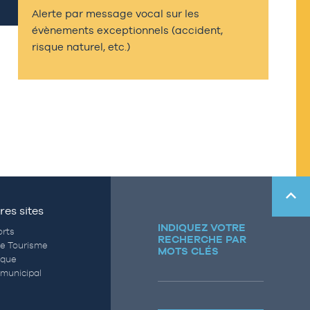
Alerte par message vocal sur les
évènements exceptionnels (accident,
risque naturel, etc.)
res sites
INDIQUEZ VOTRE
rts
RECHERCHE PAR
de Tourisme
MOTS CLÉS
èque
municipal