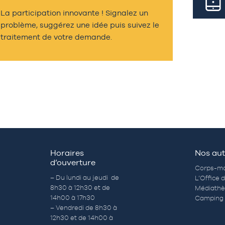
La participation innovante ! Signalez un
problème, suggérez une idée puis suivez le
traitement de votre demande.
Horaires
Nos aut
d’ouverture
Corps-mo
– Du lundi au jeudi de
L’Office 
8h30 à 12h30 et de
Médiath
14h00 à 17h30
Camping 
– Vendredi de 8h30 à
12h30 et de 14h00 à