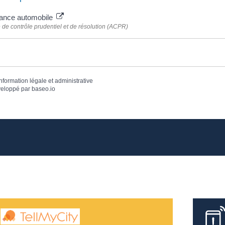
ance automobile
é de contrôle prudentiel et de résolution (ACPR)
information légale et administrative
eloppé par
baseo.io