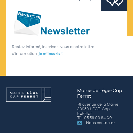
Restez informé, inscrivez-vous à notre lettre
d’information,
je m’inscris !
Mairie de Lège-Cap
Ferret
79 avenue de la Mairie
33950 LÈGE-Cap
FERRET
Tél. 05 56 03 84 00
Nous contacter