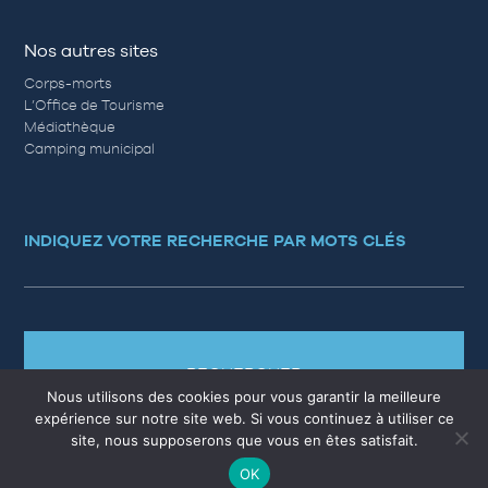
Nos autres sites
Corps-morts
L’Office de Tourisme
Médiathèque
Camping municipal
INDIQUEZ VOTRE RECHERCHE PAR MOTS CLÉS
RECHERCHER
Nous utilisons des cookies pour vous garantir la meilleure
expérience sur notre site web. Si vous continuez à utiliser ce
site, nous supposerons que vous en êtes satisfait.
OK
MARCHÉS PUBLICS
EMPLOI
QUESTIONS RÉPONSES
PLAN DU SITE