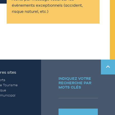
évènements exceptionnels (accident,
risque naturel, etc.)
res sites
INDIQUEZ VOTRE
rts
RECHERCHE PAR
de Tourisme
MOTS CLÉS
èque
municipal