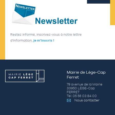
Restez informé, inscrivez-vous à notre lettre
d’information,
je m’inscris !
Mairie de Lège-Cap
Ferret
79 avenue de la Mairie
33950 LÈGE-Cap
FERRET
Tél. 05 56 03 84 00
Nous contacter