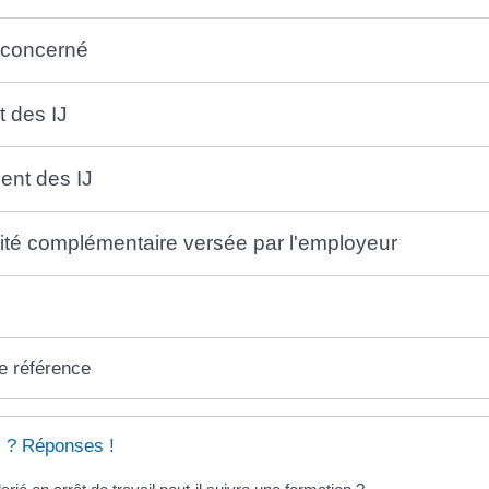
 concerné
 des IJ
ent des IJ
té complémentaire versée par l'employeur
e référence
 ? Réponses !