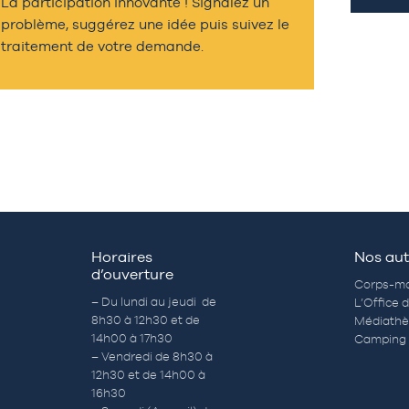
La participation innovante ! Signalez un
problème, suggérez une idée puis suivez le
traitement de votre demande.
Horaires
Nos aut
d’ouverture
Corps-mo
– Du lundi au jeudi de
L’Office 
8h30 à 12h30 et de
Médiath
14h00 à 17h30
Camping 
– Vendredi de 8h30 à
12h30 et de 14h00 à
16h30