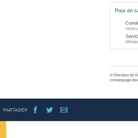
Pour en s
Comit
Union d
Servic
Ministè
©
Direction de l'
comarquage dev
PARTAGER