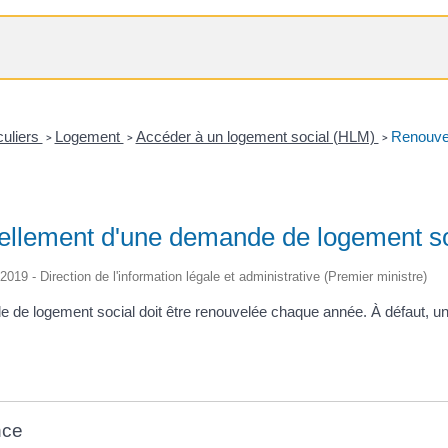
culiers
Logement
Accéder à un logement social (HLM)
Renouvel
>
>
>
llement d'une demande de logement so
/2019 - Direction de l'information légale et administrative (Premier ministre)
 de logement social doit être renouvelée chaque année. À défaut, u
nce