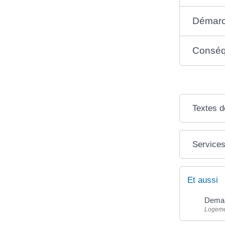
Démar
Conséq
Textes d
Services
Et aussi
Deman
Logem