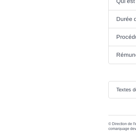
Qui est
Durée 
Procéd
Rémuné
Textes d
©
Direction de l'
comarquage dev