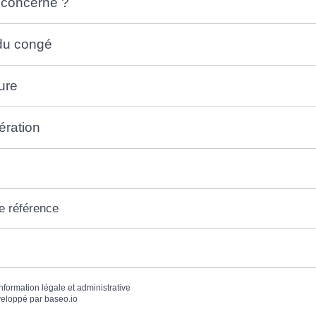
 concerné ?
du congé
ure
ration
e référence
information légale et administrative
eloppé par
baseo.io