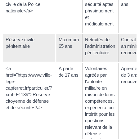
civile de la Police
sécurité aptes
ans
nationale</a>
physiquement
et
médicalement
Réserve civile
Maximum
Retraités de
Contrat 
pénitentiaire
65 ans
l'administration
an mini
pénitentiaire
renouvel
<a
À partir
Volontaires
Agrémen
href="https://www.ville-
de 17 ans
agréés par
de 3 ans
lege-
l'autorité
renouvel
capferret.fr/particulier/?
militaire en
xml=F1189">Réserve
raison de leurs
citoyenne de défense
compétences,
et de sécurité</a>
expérience ou
intérêt pour les
questions
relevant de la
défense