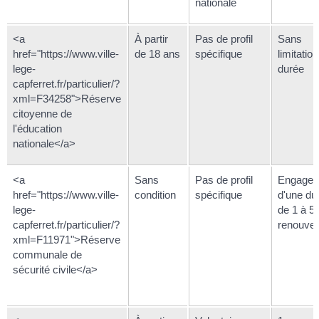
nationale
<a
À partir
Pas de profil
Sans
href="https://www.ville-
de 18 ans
spécifique
limitatio
lege-
durée
capferret.fr/particulier/?
xml=F34258">Réserve
citoyenne de
l'éducation
nationale</a>
<a
Sans
Pas de profil
Engage
href="https://www.ville-
condition
spécifique
d'une du
lege-
de 1 à 5
capferret.fr/particulier/?
renouvel
xml=F11971">Réserve
communale de
sécurité civile</a>