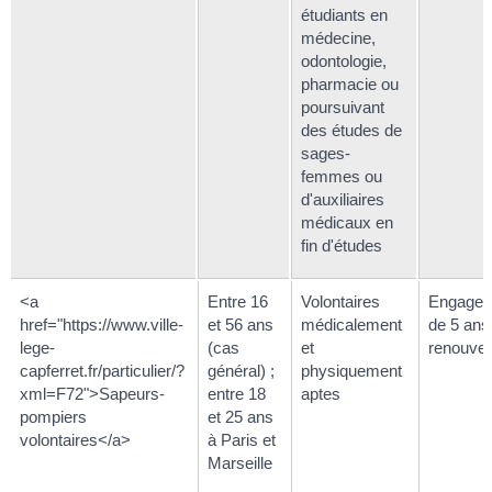
étudiants en
médecine,
odontologie,
pharmacie ou
poursuivant
des études de
sages-
femmes ou
d'auxiliaires
médicaux en
fin d'études
<a
Entre 16
Volontaires
Engage
href="https://www.ville-
et 56 ans
médicalement
de 5 ans
lege-
(cas
et
renouvel
capferret.fr/particulier/?
général) ;
physiquement
xml=F72">Sapeurs-
entre 18
aptes
pompiers
et 25 ans
volontaires</a>
à Paris et
Marseille