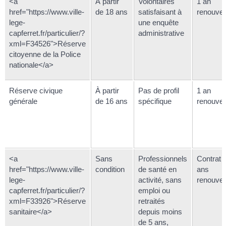
<a
À partir
Volontaires
1 an
href="https://www.ville-
de 18 ans
satisfaisant à
renouvel
lege-
une enquête
capferret.fr/particulier/?
administrative
xml=F34526">Réserve
citoyenne de la Police
nationale</a>
Réserve civique
À partir
Pas de profil
1 an
générale
de 16 ans
spécifique
renouvel
<a
Sans
Professionnels
Contrat 
href="https://www.ville-
condition
de santé en
ans
lege-
activité, sans
renouvel
capferret.fr/particulier/?
emploi ou
xml=F33926">Réserve
retraités
sanitaire</a>
depuis moins
de 5 ans,