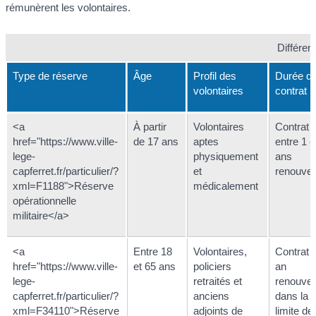
rémunèrent les volontaires.
Différen
Type de réserve
Âge
Profil des
Durée d
volontaires
contrat
<a
À partir
Volontaires
Contrat
href="https://www.ville-
de 17 ans
aptes
entre 1 e
lege-
physiquement
ans
capferret.fr/particulier/?
et
renouvel
xml=F1188">Réserve
médicalement
opérationnelle
militaire</a>
<a
Entre 18
Volontaires,
Contrat 
href="https://www.ville-
et 65 ans
policiers
an
lege-
retraités et
renouvel
capferret.fr/particulier/?
anciens
dans la
xml=F34110">Réserve
adjoints de
limite de