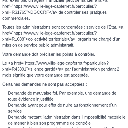
Par exemple, un agent immobilier peut demander à la <a
href="https://www.ville-lege-capferret.fr/particulier/?
xml=R31769">DGCCRF</a> de contrôler ses pratiques
commerciales.
Toutes les administrations sont concernées : service de l’État, <a
href="https://www.ville-lege-capferret.fr/particulier/?
xml=R1088">collectivité territoriale</a>, organisme chargé d'un
mission de service public administratif.
Votre demande doit préciser les points à contrôler.
Le <a href="https://www.ville-lege-capferret.fr/particulier/?
xml=R43891">silence gardé</a> par l'administration pendant 2
mois signifie que votre demande est acceptée.
Certaines demandes ne sont pas acceptées :
Demande de mauvaise foi. Par exemple, une demande de
toute évidence injustifiée.
Demande ayant pour effet de nuire au fonctionnement d'un
service
Demande mettant l'administration dans l'impossibilité matérielle
de mener à bien son programme de contrôle