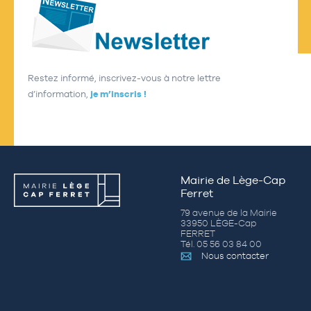
Restez informé, inscrivez-vous à notre lettre
d’information,
je m’inscris !
Mairie de Lège-Cap
Ferret
79 avenue de la Mairie
33950 LÈGE-Cap
FERRET
Tél. 05 56 03 84 00
Nous contacter