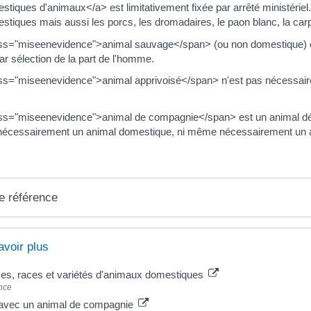
tiques d'animaux</a> est limitativement fixée par arrêté ministériel.
tiques mais aussi les porcs, les dromadaires, le paon blanc, la carpe
s="miseenevidence">animal sauvage</span> (ou non domestique) est
ar sélection de la part de l'homme.
ss="miseenevidence">animal apprivoisé</span> n'est pas nécessair
ss="miseenevidence">animal de compagnie</span> est un animal dét
nécessairement un animal domestique, ni même nécessairement un a
e référence
avoir plus
es, races et variétés d'animaux domestiques
nce
 avec un animal de compagnie