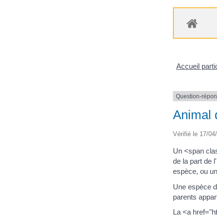
Accueil parti
Question-répo
Animal 
Vérifié le 17/04
Un <span clas
de la part de
espèce, ou une
Une espèce do
parents appar
La <a href="