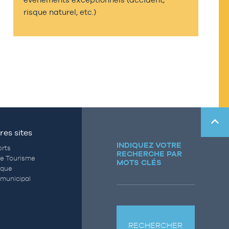
risque naturel, etc.)
res sites
INDIQUEZ VOTRE
rts
RECHERCHE PAR
de Tourisme
MOTS CLÉS
èque
municipal
RECHERCHER