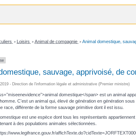
culiers
Loisirs
Animal de compagnie
Animal domestique, sauvage
>
>
>
nse
domestique, sauvage, apprivoisé, de com
/2019 - Direction de l'information légale et administrative (Premier ministre)
s="miseenevidence">animal domestique</span> est un animal apparte
 l'homme. C'est un animal qui, élevé de génération en génération sous
 race, différente de la forme sauvage primitive dont il est issu.
mestique est une espèce dont tous les représentants appartiennent 
tenant à des populations animales sélectionnées.
https://www.legifrance.gouv.fr/affichTexte.do?cidTexte=JORFTEXT