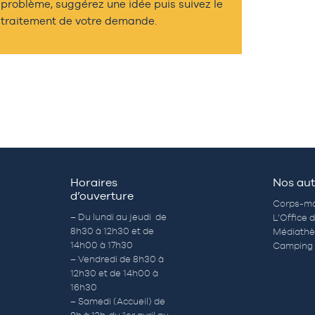
problème, suggérez une idée puis suivez le
traitement de votre demande.
Horaires
Nos aut
d’ouverture
Corps-mo
– Du lundi au jeudi de
L’Office 
8h30 à 12h30 et de
Médiath
14h00 à 17h30
Camping 
– Vendredi de 8h30 à
12h30 et de 14h00 à
16h30
– Samedi (Accueil) de