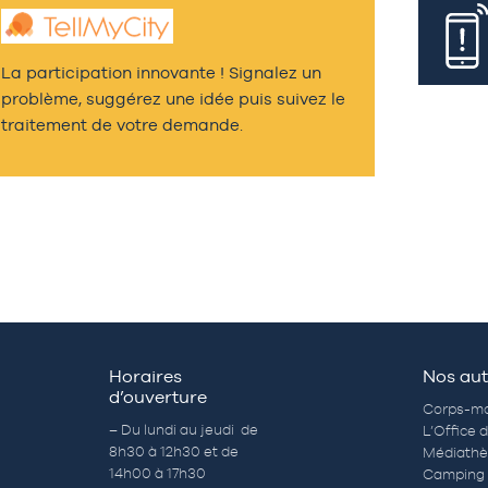
La participation innovante ! Signalez un
problème, suggérez une idée puis suivez le
traitement de votre demande.
Horaires
Nos aut
d’ouverture
Corps-mo
– Du lundi au jeudi de
L’Office 
8h30 à 12h30 et de
Médiath
14h00 à 17h30
Camping 