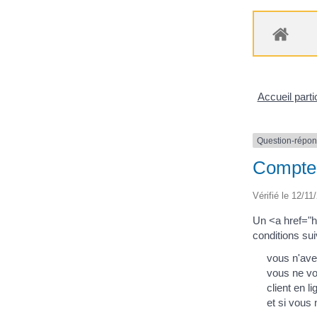
Accueil parti
Question-répo
Compte d
Vérifié le 12/11
Un <a href="h
conditions su
vous n'ave
vous ne vo
client en l
et si vous