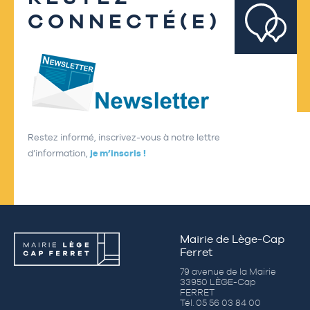
CONNECTÉ(E)
Restez informé, inscrivez-vous à notre lettre
d’information,
je m’inscris !
Mairie de Lège-Cap
Ferret
79 avenue de la Mairie
33950 LÈGE-Cap
FERRET
Tél. 05 56 03 84 00