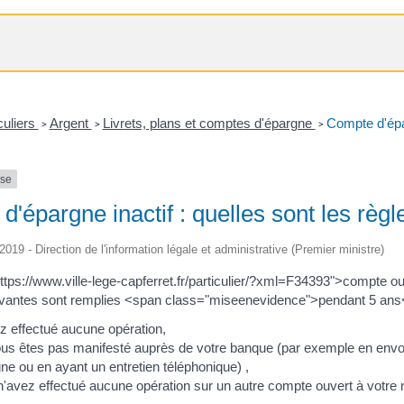
culiers
Argent
Livrets, plans et comptes d'épargne
Compte d'épar
>
>
>
nse
'épargne inactif : quelles sont les règl
/2019 - Direction de l'information légale et administrative (Premier ministre)
ttps://www.ville-lege-capferret.fr/particulier/?xml=F34393">compte ou
ivantes sont remplies <span class="miseenevidence">pendant 5 ans
z effectué aucune opération,
us êtes pas manifesté auprès de votre banque (par exemple en envoy
igne ou en ayant un entretien téléphonique) ,
 n'avez effectué aucune opération sur un autre compte ouvert à votre