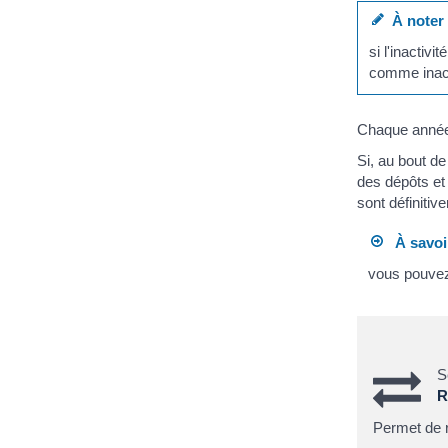
À noter
si l'inactiv
comme inact
Chaque année, 
Si, au bout de
des dépôts et 
sont définitiv
À savoi
vous pouvez 
S
R
Permet de r