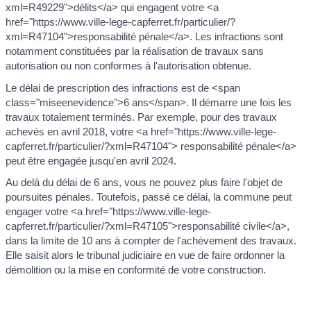
xml=R49229">délits</a> qui engagent votre <a
href="https://www.ville-lege-capferret.fr/particulier/?
xml=R47104">responsabilité pénale</a>. Les infractions sont
notamment constituées par la réalisation de travaux sans
autorisation ou non conformes à l'autorisation obtenue.
Le délai de prescription des infractions est de <span
class="miseenevidence">6 ans</span>. Il démarre une fois les
travaux totalement terminés. Par exemple, pour des travaux
achevés en avril 2018, votre <a href="https://www.ville-lege-
capferret.fr/particulier/?xml=R47104"> responsabilité pénale</a>
peut être engagée jusqu'en avril 2024.
Au delà du délai de 6 ans, vous ne pouvez plus faire l'objet de
poursuites pénales. Toutefois, passé ce délai, la commune peut
engager votre <a href="https://www.ville-lege-
capferret.fr/particulier/?xml=R47105">responsabilité civile</a>,
dans la limite de 10 ans à compter de l'achèvement des travaux.
Elle saisit alors le tribunal judiciaire en vue de faire ordonner la
démolition ou la mise en conformité de votre construction.