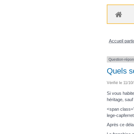
Accueil parti
Question-répo
Quels so
Vérifié le 11/10
Si vous habit
héritage, sauf
<span class="
lege-capferre
Après ce déla