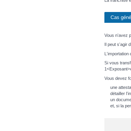
La franchise e
Cas géné
Vous n'avez pa
Il peut s'agir
L'importation 
Si vous transf
1<Exposant>e
Vous devez fo
une attesta
détailler l
un documen
et, si la p