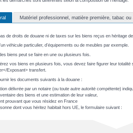
t les démarches sont différentes selon la composition de l'héritage.
ral
Matériel professionnel, matière première, tabac ou 
s de droits de douane ni de taxes sur les biens reçus en héritage de 
 d'un véhicule particulier, d'équipements ou de meubles par exemple.
des biens peut se faire en une ou plusieurs fois.
érez vos biens en plusieurs fois, vous devez faire figurer leur totalité 
r</Exposant> transfert.
urnir les documents suivants à la douane :
tion délivrée par un notaire (ou toute autre autorité compétente) indiq
'inventaire des biens et une estimation de leur valeur,
t prouvant que vous résidez en France
ersonne dont vous héritez habitait hors UE, le formulaire suivant :