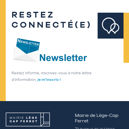
RESTEZ
CONNECTÉ(E)
Restez informé, inscrivez-vous à notre lettre
d’information,
je m’inscris !
Mairie de Lège-Cap
Ferret
79 avenue de la Mairie