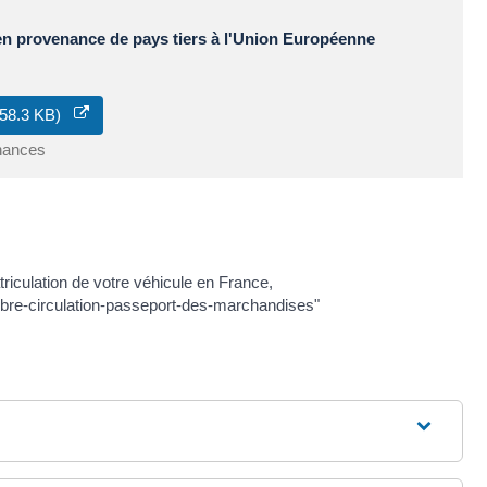
 en provenance de pays tiers à l'Union Européenne
 758.3 KB)
inances
riculation de votre véhicule en France,
libre-circulation-passeport-des-marchandises"