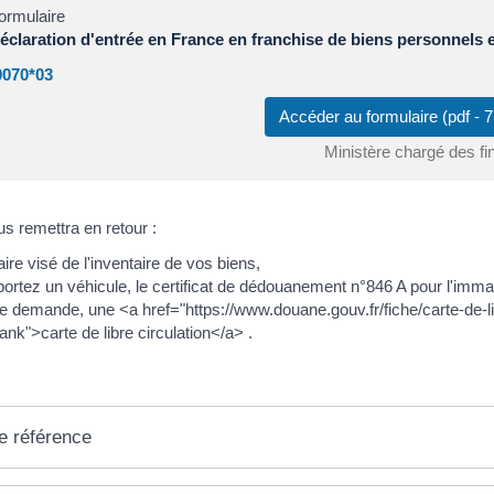
ormulaire
éclaration d'entrée en France en franchise de biens personnels
0070*03
Accéder au formulaire (pdf -
Ministère chargé des f
s remettra en retour :
re visé de l'inventaire de vos biens,
portez un véhicule, le certificat de dédouanement n°846 A pour l'immat
tre demande, une <a href="https://www.douane.gouv.fr/fiche/carte-de-
ank">carte de libre circulation</a> .
e référence