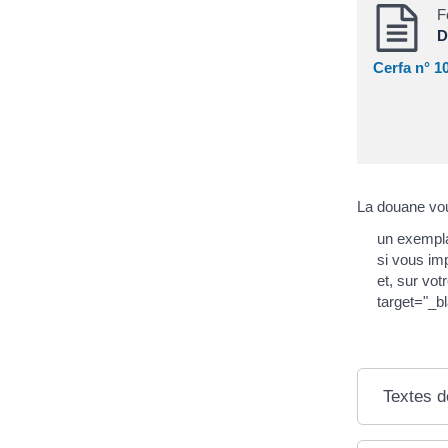
F
D
Cerfa n° 1
La douane vou
un exemplai
si vous im
et, sur vo
target="_bl
Textes d