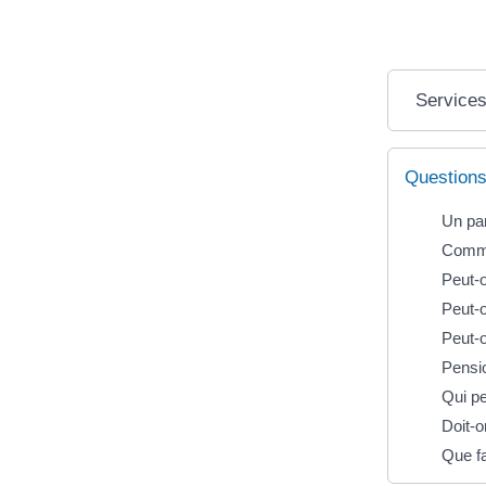
Services
Questions
Un par
Commen
Peut-o
Peut-o
Peut-o
Pensio
Qui pe
Doit-o
Que fa