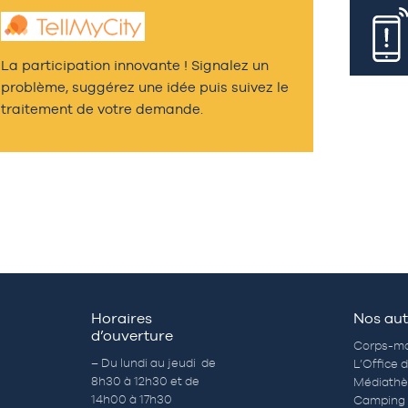
La participation innovante ! Signalez un
problème, suggérez une idée puis suivez le
traitement de votre demande.
Horaires
Nos aut
d’ouverture
Corps-mo
– Du lundi au jeudi de
L’Office 
8h30 à 12h30 et de
Médiath
14h00 à 17h30
Camping 