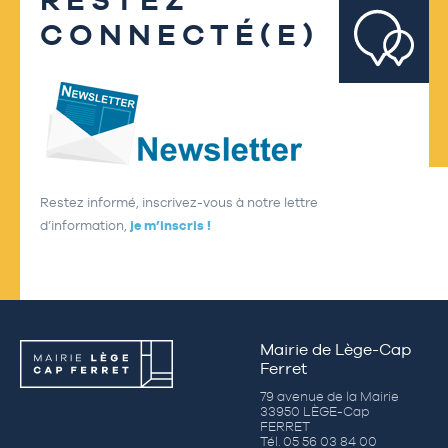
CONNECTÉ(E)
Restez informé, inscrivez-vous à notre lettre
d’information,
je m’inscris !
Mairie de Lège-Cap
Ferret
79 avenue de la Mairie
33950 LÈGE-Cap
FERRET
Tél. 05 56 03 84 00