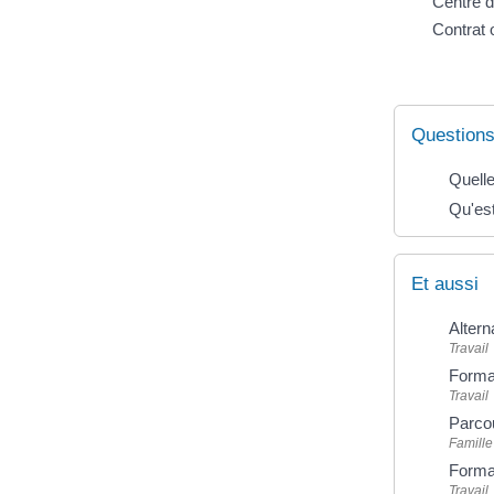
Centre d
Contrat 
Questions
Quelle
Qu'est
Et aussi
Alter
Travail
Format
Travail
Parcou
Famille
Format
Travail