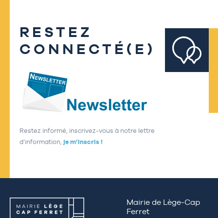
RESTEZ
CONNECTÉ(E)
Restez informé, inscrivez-vous à notre lettre
d’information,
je m’inscris !
Mairie de Lège-Cap
Ferret