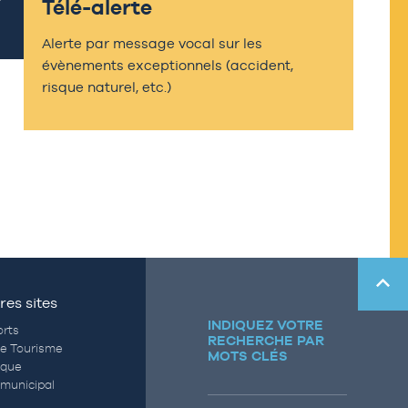
Télé-alerte
Alerte par message vocal sur les
évènements exceptionnels (accident,
risque naturel, etc.)
res sites
INDIQUEZ VOTRE
rts
RECHERCHE PAR
de Tourisme
MOTS CLÉS
èque
municipal