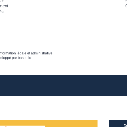
ment
C
és
information légale et administrative
eloppé par
baseo.io