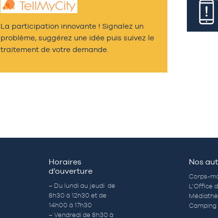
La participation innovante ! Signalez un
problème, suggérez une idée puis suivez le
traitement de votre demande.
Horaires
Nos aut
d’ouverture
Corps-mo
– Du lundi au jeudi de
L’Office 
8h30 à 12h30 et de
Médiath
14h00 à 17h30
Camping 
– Vendredi de 8h30 à