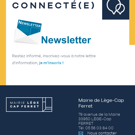
CONNECTÉ(E)
Restez informé, inscrivez-vous à notre lettre
d’information,
je m’inscris !
Mairie de Lège-Cap
Ferret
79 avenue de la Mairie
33950 LÈGE-Cap
FERRET
Tél. 05 56 03 84 00
Nous contacter