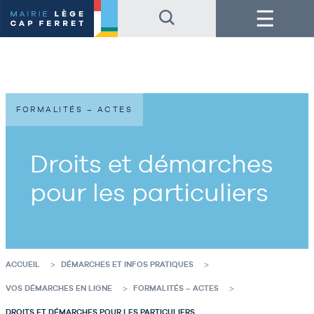
Accéder
Accéder
Menu
au
au
contenu
pied
de
de
la
page
page
FORMALITÉS – ACTES
Droits et démarches
pour les particuliers
ACCUEIL
DÉMARCHES ET INFOS PRATIQUES
VOS DÉMARCHES EN LIGNE
FORMALITÉS – ACTES
DROITS ET DÉMARCHES POUR LES PARTICULIERS