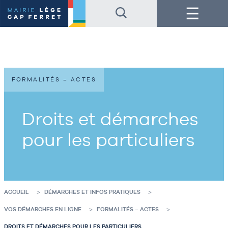
Accéder
Accéder
Menu
au
au
contenu
pied
de
de
la
page
page
FORMALITÉS – ACTES
Droits et démarches
pour les particuliers
ACCUEIL
DÉMARCHES ET INFOS PRATIQUES
VOS DÉMARCHES EN LIGNE
FORMALITÉS – ACTES
DROITS ET DÉMARCHES POUR LES PARTICULIERS