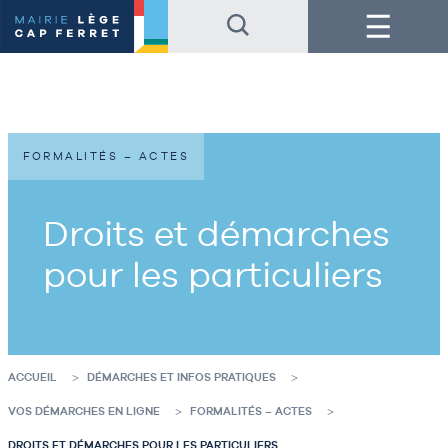
Accéder
Accéder
Menu
au
au
contenu
pied
de
de
la
page
page
FORMALITÉS – ACTES
Droits et démarches
pour les particuliers
ACCUEIL
DÉMARCHES ET INFOS PRATIQUES
VOS DÉMARCHES EN LIGNE
FORMALITÉS – ACTES
DROITS ET DÉMARCHES POUR LES PARTICULIERS