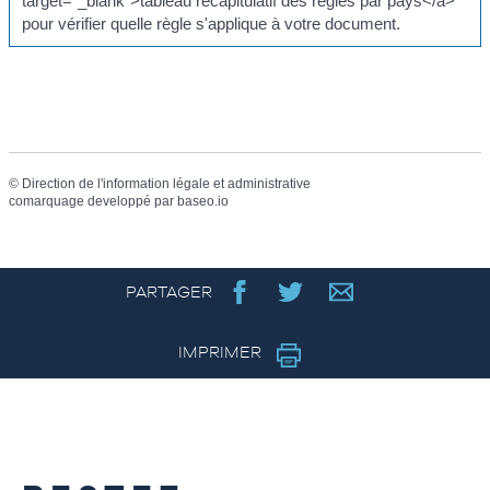
target="_blank">tableau récapitulatif des règles par pays</a>
pour vérifier quelle règle s'applique à votre document.
©
Direction de l'information légale et administrative
comarquage developpé par
baseo.io
PARTAGER
IMPRIMER