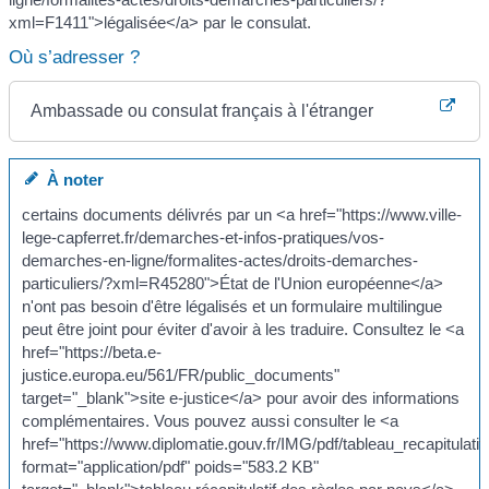
xml=F1411">légalisée</a> par le consulat.
Où s’adresser ?
Ambassade ou consulat français à l'étranger
À noter
certains documents délivrés par un <a href="https://www.ville-
lege-capferret.fr/demarches-et-infos-pratiques/vos-
demarches-en-ligne/formalites-actes/droits-demarches-
particuliers/?xml=R45280">État de l'Union européenne</a>
n'ont pas besoin d'être légalisés et un formulaire multilingue
peut être joint pour éviter d'avoir à les traduire. Consultez le <a
href="https://beta.e-
justice.europa.eu/561/FR/public_documents"
target="_blank">site e-justice</a> pour avoir des informations
complémentaires. Vous pouvez aussi consulter le <a
href="https://www.diplomatie.gouv.fr/IMG/pdf/tableau_recapitulatif
format="application/pdf" poids="583.2 KB"