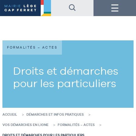
Accéder
Accéder
Menu
au
au
contenu
pied
de
de
la
page
page
FORMALITÉS – ACTES
Droits et démarches
pour les particuliers
ACCUEIL
DÉMARCHES ET INFOS PRATIQUES
VOS DÉMARCHES EN LIGNE
FORMALITÉS – ACTES
DROITS ET DÉMARCHES POUR LES PARTICULIERS