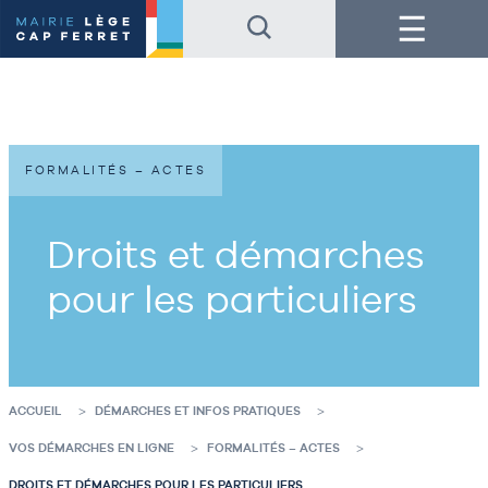
Accéder
Accéder
Menu
au
au
contenu
pied
de
de
la
page
page
FORMALITÉS – ACTES
Droits et démarches
pour les particuliers
ACCUEIL
DÉMARCHES ET INFOS PRATIQUES
VOS DÉMARCHES EN LIGNE
FORMALITÉS – ACTES
DROITS ET DÉMARCHES POUR LES PARTICULIERS