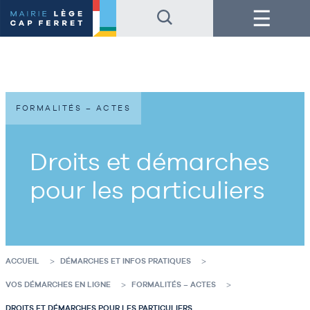
Accéder
Accéder
Menu
au
au
contenu
pied
de
de
la
page
page
FORMALITÉS – ACTES
Droits et démarches
pour les particuliers
ACCUEIL
DÉMARCHES ET INFOS PRATIQUES
VOS DÉMARCHES EN LIGNE
FORMALITÉS – ACTES
DROITS ET DÉMARCHES POUR LES PARTICULIERS