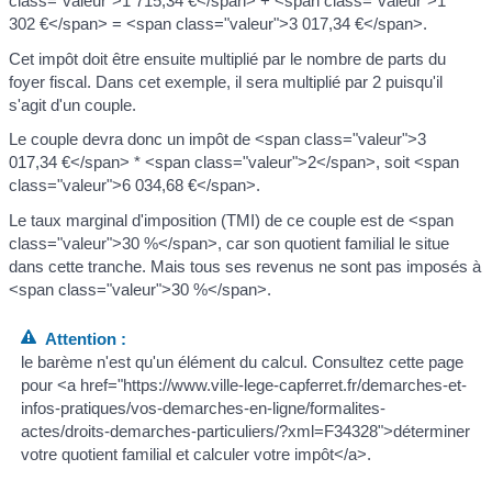
class="valeur">1 715,34 €</span> + <span class="valeur">1
302 €</span> = <span class="valeur">3 017,34 €</span>.
Cet impôt doit être ensuite multiplié par le nombre de parts du
foyer fiscal. Dans cet exemple, il sera multiplié par 2 puisqu'il
s'agit d'un couple.
Le couple devra donc un impôt de <span class="valeur">3
017,34 €</span> * <span class="valeur">2</span>, soit <span
class="valeur">6 034,68 €</span>.
Le taux marginal d'imposition (TMI) de ce couple est de <span
class="valeur">30 %</span>, car son quotient familial le situe
dans cette tranche. Mais tous ses revenus ne sont pas imposés à
<span class="valeur">30 %</span>.
Attention :
le barème n'est qu'un élément du calcul. Consultez cette page
pour <a href="https://www.ville-lege-capferret.fr/demarches-et-
infos-pratiques/vos-demarches-en-ligne/formalites-
actes/droits-demarches-particuliers/?xml=F34328">déterminer
votre quotient familial et calculer votre impôt</a>.