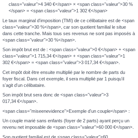
class="valeur">4 340 €</span> × <span class="valeur">30 %
</span> = <span class="valeur">1 302 €</span>
Le taux marginal d'imposition (TMI) de ce célibataire est de <span
class="valeur">30 %</span>, car son quotient familial le situe
dans cette tranche. Mais tous ses revenus ne sont pas imposés à
<span class="valeur">30 %</span>.
Son impôt brut est de : <span class="valeur">0 €</span> + <span
class="valeur">1 715,34 €</span> + <span class="valeur">1
302 €</span> = <span class="valeur">3 017,34 €</span>.
Cet impôt doit être ensuite multiplié par le nombre de parts du
foyer fiscal. Dans cet exemple, il sera multiplié par 1 puisqu'il
s'agit d'un célibataire.
Son impôt brut sera donc de <span class="valeur">3
017,34 €</span>.
<span class="miseenevidence">Exemple d'un couple</span> :
Un couple marié sans enfants (foyer de 2 parts) ayant perçu un
revenu net imposable de <span class="valeur">60 000 €</span>.
Son quotient familial est de <span class="valeur">60