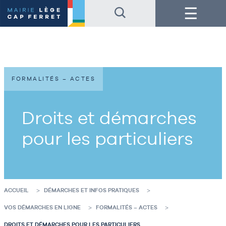
Accéder
Accéder
Menu
au
au
contenu
pied
de
de
la
page
page
FORMALITÉS – ACTES
Droits et démarches
pour les particuliers
ACCUEIL
DÉMARCHES ET INFOS PRATIQUES
VOS DÉMARCHES EN LIGNE
FORMALITÉS – ACTES
DROITS ET DÉMARCHES POUR LES PARTICULIERS