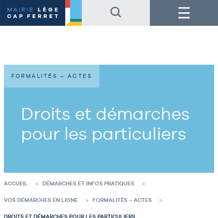
Accéder
Accéder
Menu
au
au
contenu
pied
de
de
la
page
page
FORMALITÉS – ACTES
Droits et démarches
pour les particuliers
ACCUEIL
DÉMARCHES ET INFOS PRATIQUES
VOS DÉMARCHES EN LIGNE
FORMALITÉS – ACTES
DROITS ET DÉMARCHES POUR LES PARTICULIERS