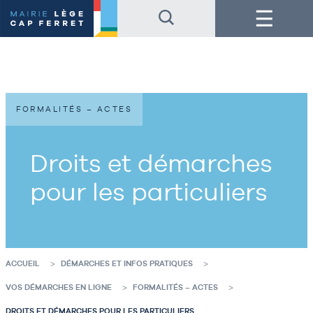
Accéder
Accéder
Menu
au
au
contenu
pied
de
de
la
page
page
FORMALITÉS – ACTES
Droits et démarches
pour les particuliers
ACCUEIL
DÉMARCHES ET INFOS PRATIQUES
VOS DÉMARCHES EN LIGNE
FORMALITÉS – ACTES
DROITS ET DÉMARCHES POUR LES PARTICULIERS