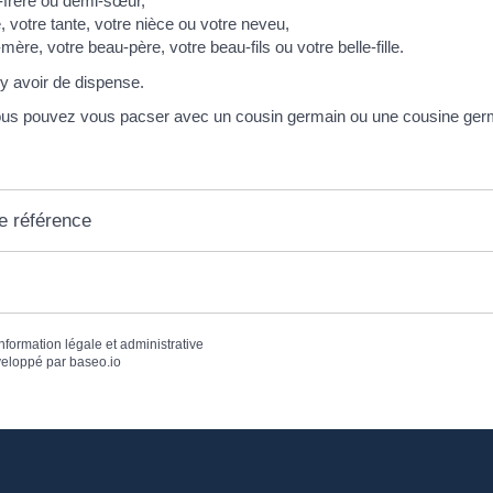
-frère ou demi-sœur,
, votre tante, votre nièce ou votre neveu,
-mère, votre beau-père, votre beau-fils ou votre belle-fille.
 y avoir de dispense.
ous pouvez vous pacser avec un cousin germain ou une cousine ger
e référence
information légale et administrative
eloppé par
baseo.io