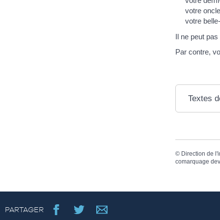
votre demi
votre oncle
votre belle
Il ne peut pas
Par contre, v
Textes d
©
Direction de l'
comarquage dev
PARTAGER