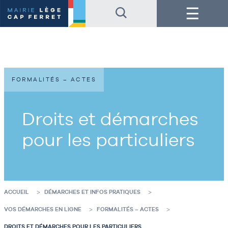
Accéder
Accéder
Menu
au
au
contenu
pied
de
de
la
page
page
FORMALITÉS – ACTES
Droits et démarches
pour les particuliers
ACCUEIL
DÉMARCHES ET INFOS PRATIQUES
VOS DÉMARCHES EN LIGNE
FORMALITÉS – ACTES
DROITS ET DÉMARCHES POUR LES PARTICULIERS