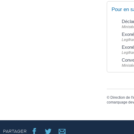
Pour en s
Décla
Ministè
Exonér
Legifra
Exonér
Legifra
Conven
Ministè
©
Direction de l'
comarquage dev
PARTAGER