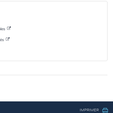
bles
étés
IMPRIMER