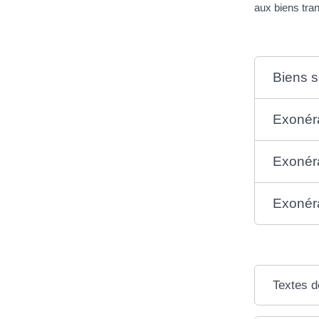
aux biens tra
Biens s
Exonéra
Exonéra
Exonéra
Textes d