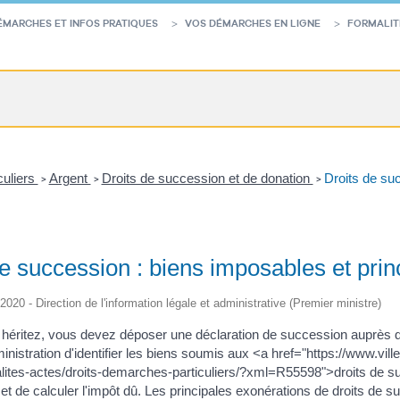
ÉMARCHES ET INFOS PRATIQUES
VOS DÉMARCHES EN LIGNE
FORMALIT
culiers
Argent
Droits de succession et de donation
Droits de su
>
>
>
de succession : biens imposables et prin
/2020 - Direction de l'information légale et administrative (Premier ministre)
héritez, vous devez déposer une déclaration de succession auprès de 
inistration d'identifier les biens soumis aux <a href="https://www.vi
alites-actes/droits-demarches-particuliers/?xml=R55598">droits de su
et de calculer l'impôt dû. Les principales exonérations de droits de s