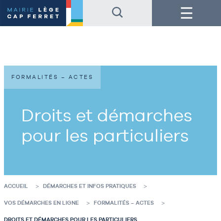
Accéder
Accéder
Menu
au
au
contenu
pied
de
de
la
page
page
FORMALITÉS – ACTES
Droits et démarches
pour les particuliers
ACCUEIL
DÉMARCHES ET INFOS PRATIQUES
VOS DÉMARCHES EN LIGNE
FORMALITÉS – ACTES
DROITS ET DÉMARCHES POUR LES PARTICULIERS