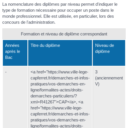
La nomenclature des diplômes par niveau permet d'indiquer le
type de formation nécessaire pour occuper un poste dans le
monde professionnel. Elle est utilisée, en particulier, lors des
concours de l'administration.
Formation et niveau de diplôme correspondant
Années
Titre du diplôme
Niveau de
après le
diplôme
Bac
-
<a href="https://www.ville-lege-
3
capferret.fr/demarches-et-infos-
(anciennement
pratiques/vos-demarches-en-
V)
ligne/formalites-actes/droits-
demarches-particuliers/?
xml=R41267">CAP</a>, <a
href="https://www.ville-lege-
capferret.fr/demarches-et-infos-
pratiques/vos-demarches-en-
ligne/formalites-actes/droits-