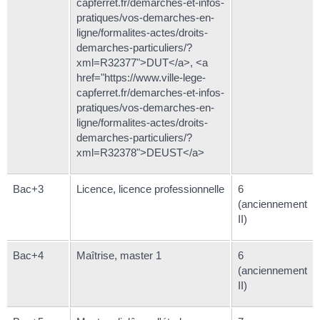
capferret.fr/demarches-et-infos-
pratiques/vos-demarches-en-
ligne/formalites-actes/droits-
demarches-particuliers/?
xml=R32377">DUT</a>, <a
href="https://www.ville-lege-
capferret.fr/demarches-et-infos-
pratiques/vos-demarches-en-
ligne/formalites-actes/droits-
demarches-particuliers/?
xml=R32378">DEUST</a>
Bac+3
Licence, licence professionnelle
6
(anciennement
II)
Bac+4
Maîtrise, master 1
6
(anciennement
II)