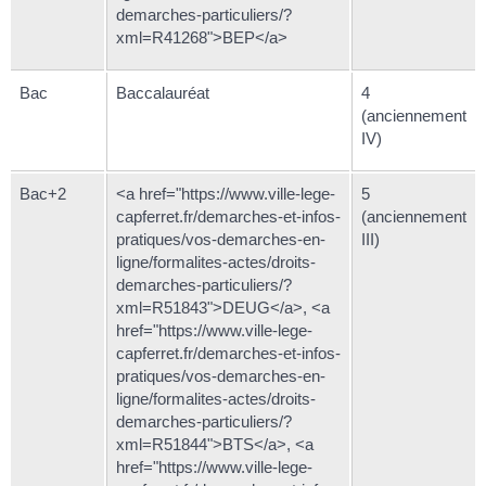
demarches-particuliers/?
xml=R41268">BEP</a>
Bac
Baccalauréat
4
(anciennement
IV)
Bac+2
<a href="https://www.ville-lege-
5
capferret.fr/demarches-et-infos-
(anciennement
pratiques/vos-demarches-en-
III)
ligne/formalites-actes/droits-
demarches-particuliers/?
xml=R51843">DEUG</a>, <a
href="https://www.ville-lege-
capferret.fr/demarches-et-infos-
pratiques/vos-demarches-en-
ligne/formalites-actes/droits-
demarches-particuliers/?
xml=R51844">BTS</a>, <a
href="https://www.ville-lege-