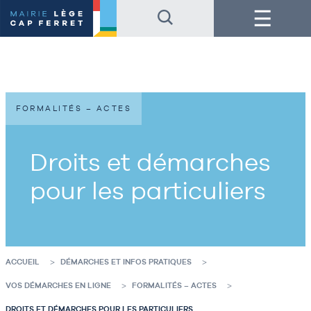
Accéder
Accéder
Menu
au
au
contenu
pied
de
de
la
page
page
FORMALITÉS – ACTES
Droits et démarches
pour les particuliers
ACCUEIL
DÉMARCHES ET INFOS PRATIQUES
VOS DÉMARCHES EN LIGNE
FORMALITÉS – ACTES
DROITS ET DÉMARCHES POUR LES PARTICULIERS